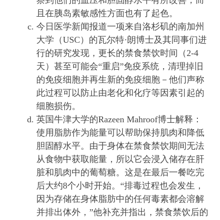
察到他们的血压和胆固醇水平有所改善，而
且在胰岛素敏感性方面也有了起色。
今日医学新闻报道一项来自洛杉矶的南加州
大学（USC）的瓦尔特·朗博士及其同事们进
行的研究发现，更长的禁食禁饮时间（2-4
天）甚至可能会“重启”免疫系统，清理掉旧
的免疫细胞并再生新的免疫细胞－他们声称
此过程可以防止由老化和化疗等因素引起的
细胞损伤。
英国牛津大学的Razeen Mahroof博士解释：
使用脂肪作为能量可以帮助保持肌肉和降低
胆固醇水平。由于身体在禁食禁饮期间无法
从食物中获取能量，所以它会浸入储存在肝
脏和肌肉中的葡萄糖。这是在最后一餐吃完
后大约8个小时开始。“排毒过程也会发生，
因为存储在身体脂肪中的任何毒素都会溶解
并排出体外，”他补充并指出，禁食禁饮后的