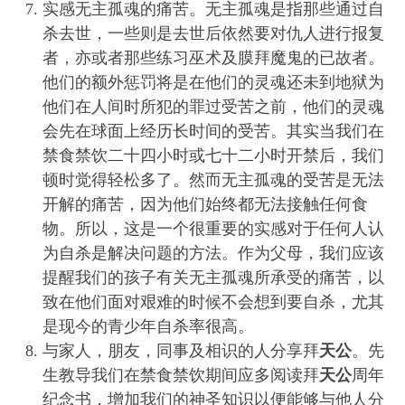
实感无主孤魂的痛苦。无主孤魂是指那些通过自
杀去世，一些则是去世后依然要对仇人进行报复
者，亦或者那些练习巫术及膜拜魔鬼的已故者。
他们的额外惩罚将是在他们的灵魂还未到地狱为
他们在人间时所犯的罪过受苦之前，他们的灵魂
会先在球面上经历长时间的受苦。其实当我们在
禁食禁饮二十四小时或七十二小时开禁后，我们
顿时觉得轻松多了。然而无主孤魂的受苦是无法
开解的痛苦，因为他们始终都无法接触任何食
物。所以，这是一个很重要的实感对于任何人认
为自杀是解决问题的方法。作为父母，我们应该
提醒我们的孩子有关无主孤魂所承受的痛苦，以
致在他们面对艰难的时候不会想到要自杀，尤其
是现今的青少年自杀率很高。
与家人，朋友，同事及相识的人分享拜
天公
。先
生教导我们在禁食禁饮期间应多阅读拜
天公
周年
纪念书，增加我们的神圣知识以便能够与他人分