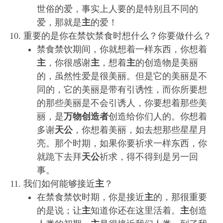
世俗的爱，事实上人要的是特别且不同的
爱，那就是
主
的爱！
重要的是你在禁饮禁食时想什么？你要做什么？
禁食禁饮期间，你就想着一样东西，你想着
主
，你很感谢
主
，想着
主
的创造物是美丽
的，虽然性爱是很美丽。但是它的美丽是不
同的，它的美丽是带有引诱性，而你所要想
的那些美丽是不会引诱人，你要想着那些美
丽，是
万物创造者
创造给你们人的。你想着
多谢
天公
，你想着美丽，如去想那些星星月
亮。那个时期，如果你要祈求一样东西，你
就跪下去拜
天公
祈求，得不得到是另一回
事。
我们如何能够接近
主
？
在禁食禁饮时期，你是接近
主
的，那很重要
的是说；让
主
知道你还在这里活着。
主
创造