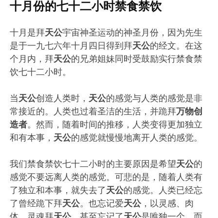
十月份的七十二小时禁食禁饮
十月是拜
天公
宇宙神圣运动的神圣月份，因为先生
是于一九七六年十月四日得到拜
天公
的经文。在这
个月内，拜
天公
的兄弟姐妹同时受鼓励实行禁食禁
饮七十二小时。
当
天公
创造人类时，
天公
的感觉与人类的感觉是非
常接近的。人类也过着圣洁的生活，并跪拜
万物创
造者
。然而，随着时间的推移，人类变得更加独立
和有本事，
天公
的感觉就慢慢地离开人类的感觉。
我们禁食禁饮七十二小时的主要原因是希望
天公
的
感觉不要远离人类的感觉。可悲的是，随着人类有
了独立和本事，就失去了
天公
的感觉。人类已经忘
了曾经跪下拜
天公
。也忘记爱
天公
，以灵感、肉
体、灵魂拜
天公
。甚至忘记了
天公
是唯独一个，而