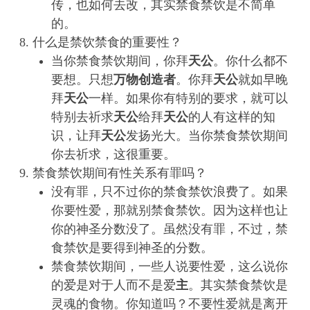
传，也如何去改，其实禁食禁饮是不简单
的。
什么是禁饮禁食的重要性？
当你禁食禁饮期间，你拜
天公
。你什么都不
要想。只想
万物创造者
。你拜
天公
就如早晚
拜
天公
一样。如果你有特别的要求，就可以
特别去祈求
天公
给拜
天公
的人有这样的知
识，让拜
天公
发扬光大。当你禁食禁饮期间
你去祈求，这很重要。
禁食禁饮期间有性关系有罪吗？
没有罪，只不过你的禁食禁饮浪费了。如果
你要性爱，那就别禁食禁饮。因为这样也让
你的神圣分数没了。虽然没有罪，不过，禁
食禁饮是要得到神圣的分数。
禁食禁饮期间，一些人说要性爱，这么说你
的爱是对于人而不是爱
主
。其实禁食禁饮是
灵魂的食物。你知道吗？不要性爱就是离开