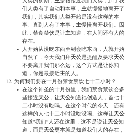
人类的初期，
主
是很接近我们人类，到了我
们人类有了自动和本事，
主
就慢慢地离开了
我们，其实我们人类开始是没有这样的本
事。直到人有了本事，
主
慢慢离开我们。因
此，禁食禁饮是让
主
知道，在人间还有人的
存在。
人开始从没吃东西至到会吃东西，人就开始
自然了，今天我们拜
天公
是提醒及要求
天公
不要离开我们那么远，这个方式是让你知
道，你是最接近
主
的人。
为何我们要在十月份禁食禁饮七十二小时？
在这个神圣的十月份里，我们禁食禁饮会多
些接近
天公
，让
天公
知道祂创造人，首七十
二小时没有吃喝。在这个时代的今天，还有
这样的人七十二小时没吃没喝。这样让
天公
知道“我们”人还在这里，这不是说让
天公
知
道，而是
天公
更本就是知道我们人的存在，