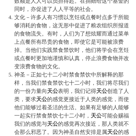
数额是人人可以负担得起。在捐赠给这个基金的
同时，亦促进了人人平等的社会。
文化－许多人有习惯以烹饪或点餐时点多于所能
够消耗的食物，这无形中促进了粮农组织所报道
的食物流失。有时，人们为了想炫耀而通过菜单
上点餐所有昂贵的食物，即使它是可能被浪费
掉。当他们实践禁食禁饮时，他们将学会在烹饪
或点餐时更加地谨慎和认真，停止浪费食物并改
变浪费食物的文化。
神圣－正如七十二小时禁食禁饮中所解释的那
样，当我们禁食禁饮七十二小时，我们将尽我们
的一份力量向
天公
表明，我们记得
天公
创造了人
类，要求
天公
的感觉更接近于人类的感觉，而使
他们能够过着圣洁的生活。如果有足够的人能够
一起实行禁食禁饮七十二小时，
天公
可能会赐福
我们的感觉与
天公
的感觉再次接近，那人类就不
会那么邪恶了。因为神圣自然安排是属
天公
的感